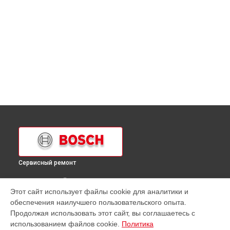
Сервисный ремонт
ВЫБЕРИ СВОЙ ГОРОД
Этот сайт использует файлы cookie для аналитики и
Ремонт микроволновой печи HBC86Q650 Bosch в
обеспечения наилучшего пользовательского опыта.
Краснодаре
Продолжая использовать этот сайт, вы соглашаетесь с
Ремонт микроволновой печи HBC86Q650 Bosch в
Ростове-
использованием файлов cookie.
Политика
на-Дону