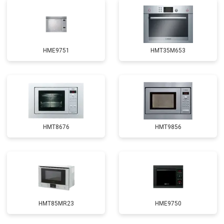
HME9751
HMT35M653
HMT8676
HMT9856
HMT85MR23
HME9750